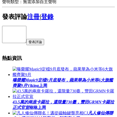
聲明類型：無需添加自主聲明
發表評論
注冊
|
登錄
發表評論
熱點資訊
曝榮耀Magic9定檔9月底發布，蘋果華為小米等6大旗艦
齊聚9月
Viking
上周
43.5萬的兩座卡羅拉，還限量730臺，豐田GRMN卡羅拉
正式官宣
咻咻
上周
凡人修仙傳聯