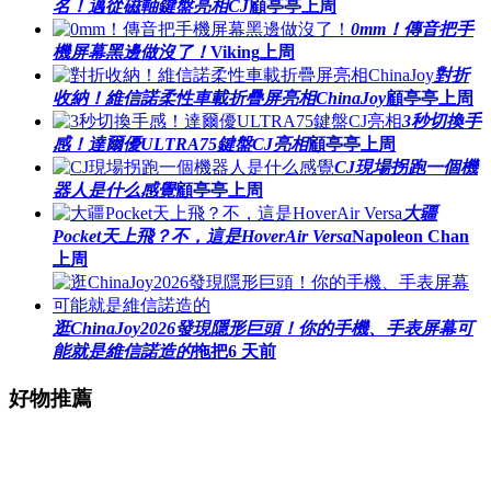
名！邁從磁軸鍵盤亮相CJ
顧亭亭
上周
0mm！傳音把手
機屏幕黑邊做沒了！
Viking
上周
對折
收納！維信諾柔性車載折疊屏亮相ChinaJoy
顧亭亭
上周
3秒切換手
感！達爾優ULTRA75鍵盤CJ亮相
顧亭亭
上周
CJ現場拐跑一個機
器人是什么感覺
顧亭亭
上周
大疆
Pocket天上飛？不，這是HoverAir Versa
Napoleon Chan
上周
逛ChinaJoy2026發現隱形巨頭！你的手機、手表屏幕可
能就是維信諾造的
拖把
6 天前
好物推薦