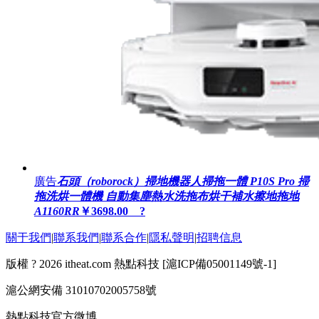
廣告
石頭（roborock）掃地機器人掃拖一體 P10S Pro 掃
拖洗烘一體機 自動集塵熱水洗拖布烘干補水擦地拖地
A1160RR
￥3698.00 ?
關于我們
|
聯系我們
|
聯系合作
|
隱私聲明
|
招聘信息
版權 ? 2026 itheat.com 熱點科技 [
滬ICP備05001149號-1
]
滬公網安備 31010702005758號
熱點科技官方微博