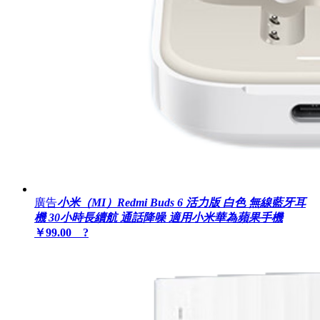
廣告
小米（MI）Redmi Buds 6 活力版 白色 無線藍牙耳
機 30小時長續航 通話降噪 適用小米華為蘋果手機
￥99.00 ?